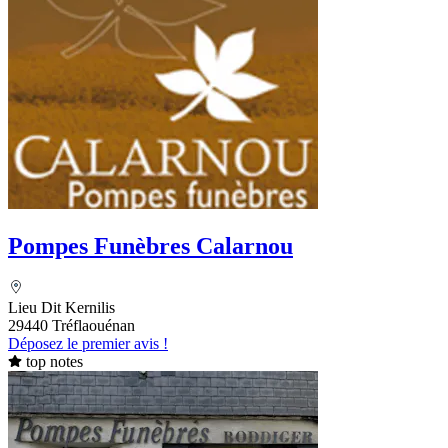
Pompes Funèbres Calarnou
Lieu Dit Kernilis
29440 Tréflaouénan
Déposez le premier avis !
top notes