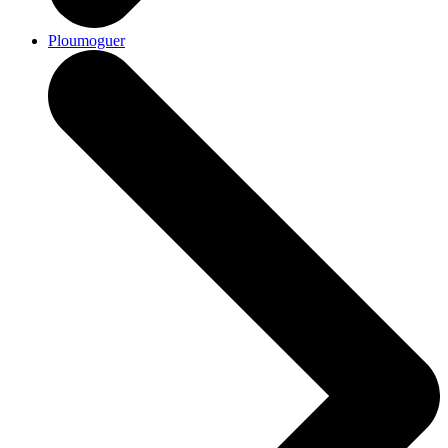
Ploumoguer