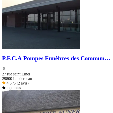
P.F.C.A Pompes Funèbres des Communes
Associées
27 rue saint Ernel
29800 Landerneau
4,5
/5
(2 avis)
top notes