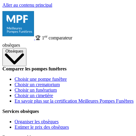
Aller au contenu principal
er
🏆
1
comparateur
obsèques
Obsèques
Comparer les pompes funèbres
Choisir une pompe funèbre
Choisir un crematorium
Choisir un funérarium
Choisir un cimetière
En savoir plus sur la certification Meilleures Pompes Funèbres
Services obsèques
Organiser les obsèques
Estimer le prix des obsèques