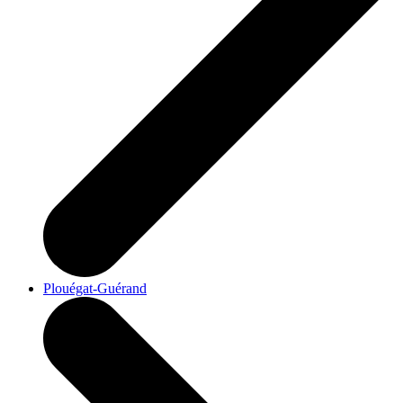
Plouégat-Guérand