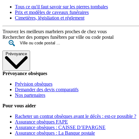
Tous ce qu'il faut savoir sur les pierres tombales
Prix et modèles de caveaux funéraires
Cimetières, législiation et réglement
Trouvez les meilleurs marbriers proches de chez vous
Rechercher des pompes funèbres par ville ou code postal
Prévoyance
Prévoyance obsèques
Prévision obsèques
Demander des devis comparatifs
Nos partenaires
Pour vous aider
Racheter un contrat obsèques avant le décès : est-ce possible ?
Assurance obsèques FAPE
Assurance obsèques : CAISSE D’EPARGNE
Assurance obsèques : La Banque postale