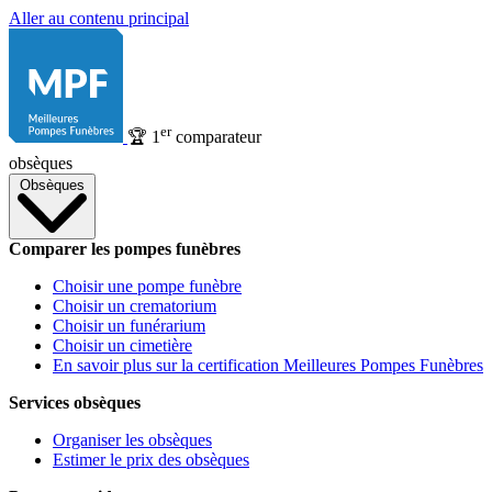
Aller au contenu principal
er
🏆
1
comparateur
obsèques
Obsèques
Comparer les pompes funèbres
Choisir une pompe funèbre
Choisir un crematorium
Choisir un funérarium
Choisir un cimetière
En savoir plus sur la certification Meilleures Pompes Funèbres
Services obsèques
Organiser les obsèques
Estimer le prix des obsèques