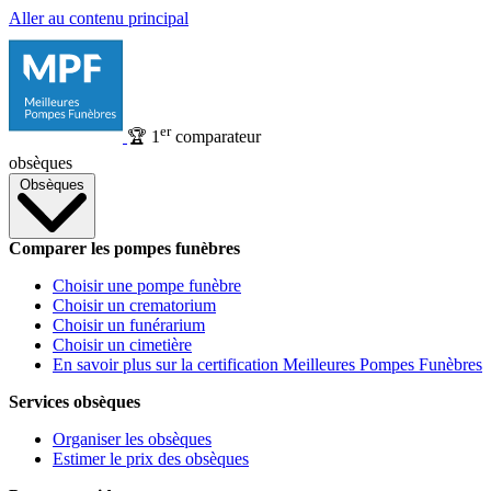
Aller au contenu principal
er
🏆
1
comparateur
obsèques
Obsèques
Comparer les pompes funèbres
Choisir une pompe funèbre
Choisir un crematorium
Choisir un funérarium
Choisir un cimetière
En savoir plus sur la certification Meilleures Pompes Funèbres
Services obsèques
Organiser les obsèques
Estimer le prix des obsèques