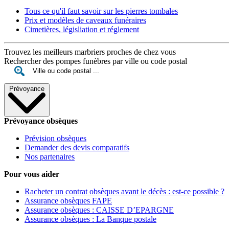
Tous ce qu'il faut savoir sur les pierres tombales
Prix et modèles de caveaux funéraires
Cimetières, législiation et réglement
Trouvez les meilleurs marbriers proches de chez vous
Rechercher des pompes funèbres par ville ou code postal
Prévoyance
Prévoyance obsèques
Prévision obsèques
Demander des devis comparatifs
Nos partenaires
Pour vous aider
Racheter un contrat obsèques avant le décès : est-ce possible ?
Assurance obsèques FAPE
Assurance obsèques : CAISSE D’EPARGNE
Assurance obsèques : La Banque postale