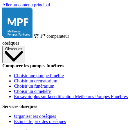
Aller au contenu principal
er
🏆
1
comparateur
obsèques
Obsèques
Comparer les pompes funèbres
Choisir une pompe funèbre
Choisir un crematorium
Choisir un funérarium
Choisir un cimetière
En savoir plus sur la certification Meilleures Pompes Funèbres
Services obsèques
Organiser les obsèques
Estimer le prix des obsèques