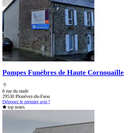
Pompes Funèbres de Haute Cornouaille
6 rue du stade
29530 Plonévez-du-Faou
Déposez le premier avis !
top notes