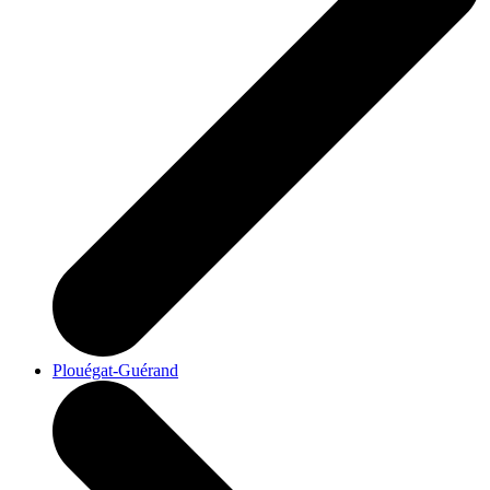
Plouégat-Guérand