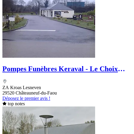
Pompes Funèbres Keraval - Le Choix
Funéraire
ZA Kroas Lesneven
29520 Châteauneuf-du-Faou
Déposez le premier avis !
top notes