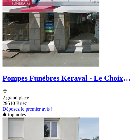
Pompes Funèbres Keraval - Le Choix
Funéraire
2 grand place
29510 Briec
Déposez le premier avis !
top notes