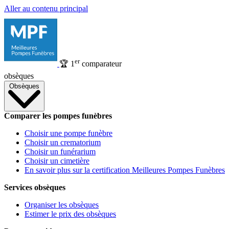
Aller au contenu principal
er
🏆
1
comparateur
obsèques
Obsèques
Comparer les pompes funèbres
Choisir une pompe funèbre
Choisir un crematorium
Choisir un funérarium
Choisir un cimetière
En savoir plus sur la certification Meilleures Pompes Funèbres
Services obsèques
Organiser les obsèques
Estimer le prix des obsèques