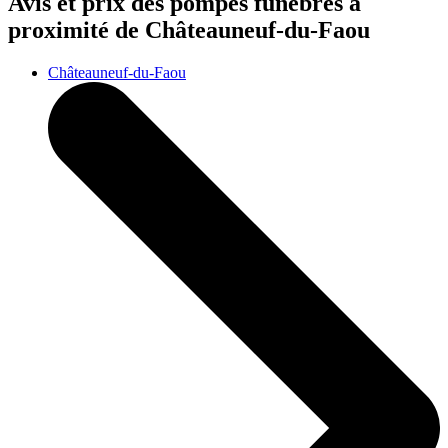
Avis et prix des
pompes funèbres
à
proximité de Châteauneuf-du-Faou
Châteauneuf-du-Faou