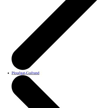
Plouégat-Guérand