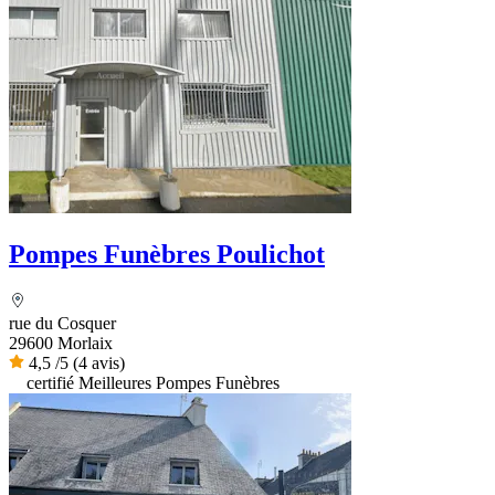
Pompes Funèbres Poulichot
rue du Cosquer
29600 Morlaix
4,5
/5
(4 avis)
certifié Meilleures Pompes Funèbres