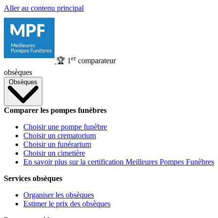
Aller au contenu principal
er
🏆
1
comparateur
obsèques
Obsèques
Comparer les pompes funèbres
Choisir une pompe funèbre
Choisir un crematorium
Choisir un funérarium
Choisir un cimetière
En savoir plus sur la certification Meilleures Pompes Funèbres
Services obsèques
Organiser les obsèques
Estimer le prix des obsèques