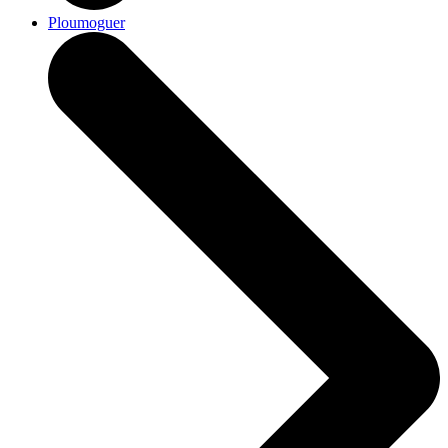
Ploumoguer