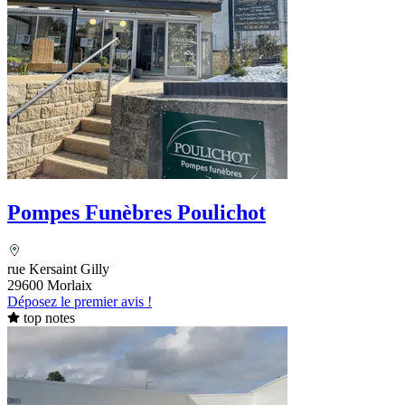
Pompes Funèbres Poulichot
rue Kersaint Gilly
29600 Morlaix
Déposez le premier avis !
top notes