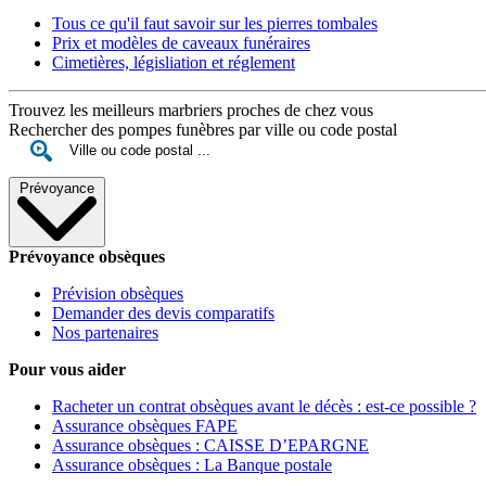
Tous ce qu'il faut savoir sur les pierres tombales
Prix et modèles de caveaux funéraires
Cimetières, législiation et réglement
Trouvez les meilleurs marbriers proches de chez vous
Rechercher des pompes funèbres par ville ou code postal
Prévoyance
Prévoyance obsèques
Prévision obsèques
Demander des devis comparatifs
Nos partenaires
Pour vous aider
Racheter un contrat obsèques avant le décès : est-ce possible ?
Assurance obsèques FAPE
Assurance obsèques : CAISSE D’EPARGNE
Assurance obsèques : La Banque postale