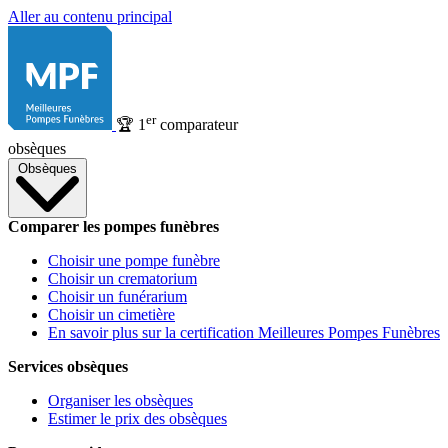
Aller au contenu principal
er
🏆
1
comparateur
obsèques
Obsèques
Comparer les pompes funèbres
Choisir une pompe funèbre
Choisir un crematorium
Choisir un funérarium
Choisir un cimetière
En savoir plus sur la certification Meilleures Pompes Funèbres
Services obsèques
Organiser les obsèques
Estimer le prix des obsèques