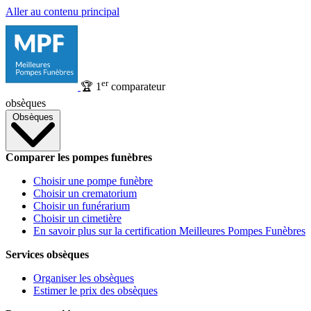
Aller au contenu principal
er
🏆
1
comparateur
obsèques
Obsèques
Comparer les pompes funèbres
Choisir une pompe funèbre
Choisir un crematorium
Choisir un funérarium
Choisir un cimetière
En savoir plus sur la certification Meilleures Pompes Funèbres
Services obsèques
Organiser les obsèques
Estimer le prix des obsèques