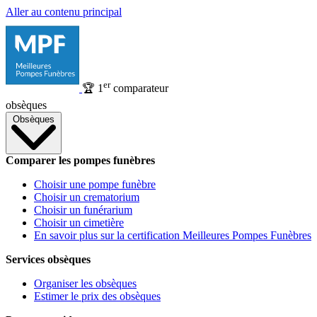
Aller au contenu principal
er
🏆
1
comparateur
obsèques
Obsèques
Comparer les pompes funèbres
Choisir une pompe funèbre
Choisir un crematorium
Choisir un funérarium
Choisir un cimetière
En savoir plus sur la certification Meilleures Pompes Funèbres
Services obsèques
Organiser les obsèques
Estimer le prix des obsèques