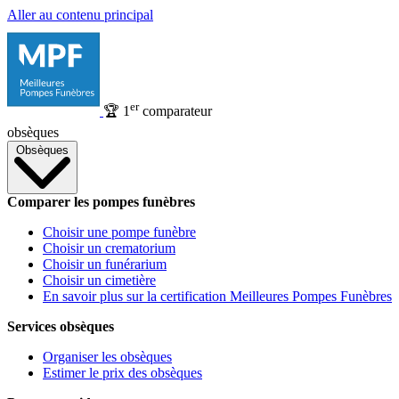
Aller au contenu principal
er
🏆
1
comparateur
obsèques
Obsèques
Comparer les pompes funèbres
Choisir une pompe funèbre
Choisir un crematorium
Choisir un funérarium
Choisir un cimetière
En savoir plus sur la certification Meilleures Pompes Funèbres
Services obsèques
Organiser les obsèques
Estimer le prix des obsèques