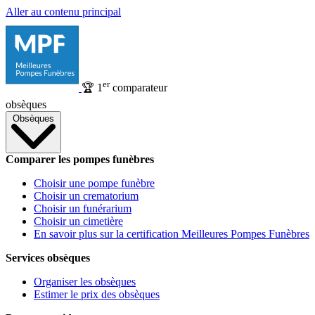
Aller au contenu principal
er
🏆
1
comparateur
obsèques
Obsèques
Comparer les pompes funèbres
Choisir une pompe funèbre
Choisir un crematorium
Choisir un funérarium
Choisir un cimetière
En savoir plus sur la certification Meilleures Pompes Funèbres
Services obsèques
Organiser les obsèques
Estimer le prix des obsèques