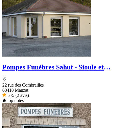
Pompes Funèbres Sahut - Sioule et
Volcans
22 rue des Combrailles
63410 Manzat
5
/5
(2 avis)
top notes