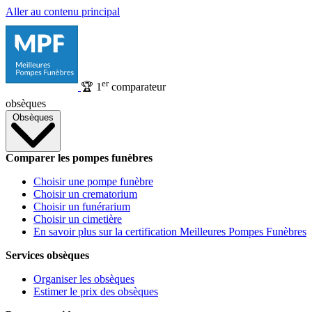
Aller au contenu principal
er
🏆
1
comparateur
obsèques
Obsèques
Comparer les pompes funèbres
Choisir une pompe funèbre
Choisir un crematorium
Choisir un funérarium
Choisir un cimetière
En savoir plus sur la certification Meilleures Pompes Funèbres
Services obsèques
Organiser les obsèques
Estimer le prix des obsèques