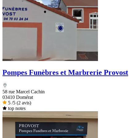
Pompes Funèbres et Marbrerie Provost
58 rue Marcel Cachin
03410 Domérat
5
/5
(2 avis)
top notes