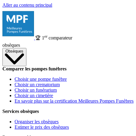
Aller au contenu principal
er
🏆
1
comparateur
obsèques
Obsèques
Comparer les pompes funèbres
Choisir une pompe funèbre
Choisir un crematorium
Choisir un funérarium
Choisir un cimetière
En savoir plus sur la certification Meilleures Pompes Funèbres
Services obsèques
Organiser les obsèques
Estimer le prix des obsèques