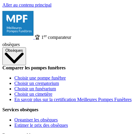
Aller au contenu principal
er
🏆
1
comparateur
obsèques
Obsèques
Comparer les pompes funèbres
Choisir une pompe funèbre
Choisir un crematorium
Choisir un funérarium
Choisir un cimetière
En savoir plus sur la certification Meilleures Pompes Funèbres
Services obsèques
Organiser les obsèques
Estimer le prix des obsèques