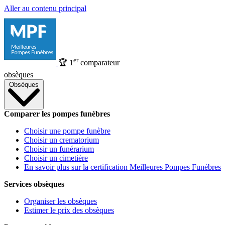
Aller au contenu principal
er
🏆
1
comparateur
obsèques
Obsèques
Comparer les pompes funèbres
Choisir une pompe funèbre
Choisir un crematorium
Choisir un funérarium
Choisir un cimetière
En savoir plus sur la certification Meilleures Pompes Funèbres
Services obsèques
Organiser les obsèques
Estimer le prix des obsèques