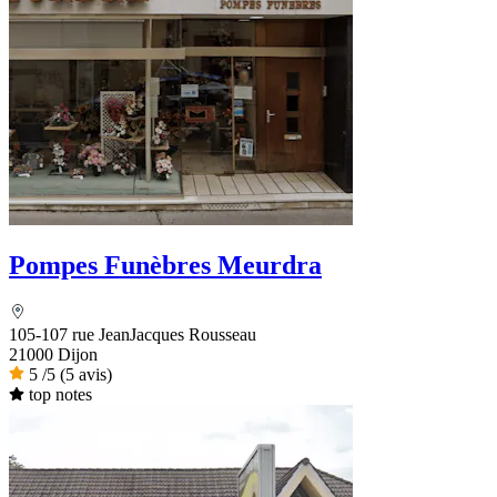
Pompes Funèbres Meurdra
105-107 rue JeanJacques Rousseau
21000 Dijon
5
/5
(5 avis)
top notes