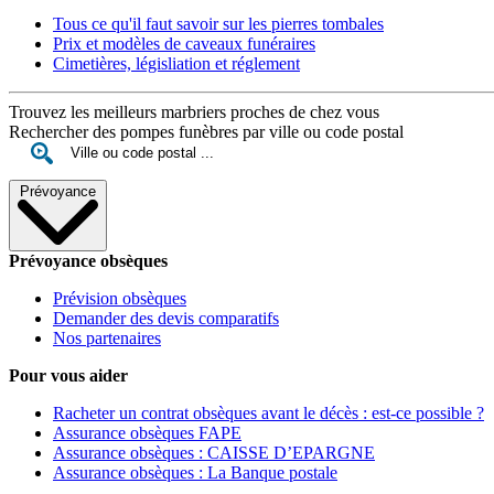
Tous ce qu'il faut savoir sur les pierres tombales
Prix et modèles de caveaux funéraires
Cimetières, législiation et réglement
Trouvez les meilleurs marbriers proches de chez vous
Rechercher des pompes funèbres par ville ou code postal
Prévoyance
Prévoyance obsèques
Prévision obsèques
Demander des devis comparatifs
Nos partenaires
Pour vous aider
Racheter un contrat obsèques avant le décès : est-ce possible ?
Assurance obsèques FAPE
Assurance obsèques : CAISSE D’EPARGNE
Assurance obsèques : La Banque postale