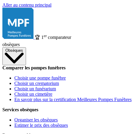
Aller au contenu principal
er
🏆
1
comparateur
obsèques
Obsèques
Comparer les pompes funèbres
Choisir une pompe funèbre
Choisir un crematorium
Choisir un funérarium
Choisir un cimetière
En savoir plus sur la certification Meilleures Pompes Funèbres
Services obsèques
Organiser les obsèques
Estimer le prix des obsèques