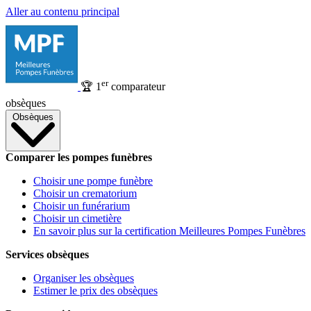
Aller au contenu principal
er
🏆
1
comparateur
obsèques
Obsèques
Comparer les pompes funèbres
Choisir une pompe funèbre
Choisir un crematorium
Choisir un funérarium
Choisir un cimetière
En savoir plus sur la certification Meilleures Pompes Funèbres
Services obsèques
Organiser les obsèques
Estimer le prix des obsèques