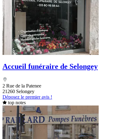
Accueil funéraire de Selongey
2 Rue de la Patenee
21260 Selongey
Déposez le premier avis !
top notes