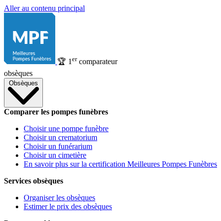
Aller au contenu principal
er
🏆
1
comparateur
obsèques
Obsèques
Comparer les pompes funèbres
Choisir une pompe funèbre
Choisir un crematorium
Choisir un funérarium
Choisir un cimetière
En savoir plus sur la certification Meilleures Pompes Funèbres
Services obsèques
Organiser les obsèques
Estimer le prix des obsèques