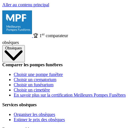
Aller au contenu principal
er
🏆
1
comparateur
obsèques
Obsèques
Comparer les pompes funèbres
Choisir une pompe funèbre
Choisir un crematorium
Choisir un funérarium
Choisir un cimetière
En savoir plus sur la certification Meilleures Pompes Funèbres
Services obsèques
Organiser les obsèques
Estimer le prix des obsèques