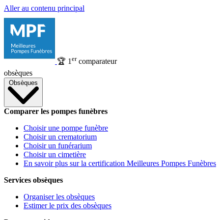
Aller au contenu principal
er
🏆
1
comparateur
obsèques
Obsèques
Comparer les pompes funèbres
Choisir une pompe funèbre
Choisir un crematorium
Choisir un funérarium
Choisir un cimetière
En savoir plus sur la certification Meilleures Pompes Funèbres
Services obsèques
Organiser les obsèques
Estimer le prix des obsèques