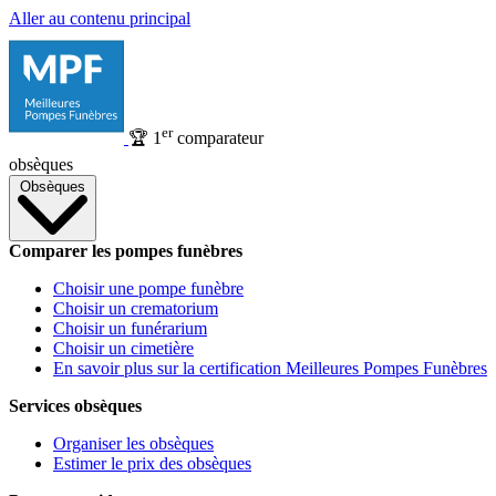
Aller au contenu principal
er
🏆
1
comparateur
obsèques
Obsèques
Comparer les pompes funèbres
Choisir une pompe funèbre
Choisir un crematorium
Choisir un funérarium
Choisir un cimetière
En savoir plus sur la certification Meilleures Pompes Funèbres
Services obsèques
Organiser les obsèques
Estimer le prix des obsèques