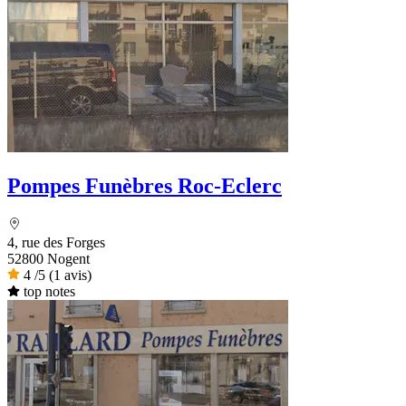
Pompes Funèbres Roc-Eclerc
4, rue des Forges
52800 Nogent
4
/5
(1 avis)
top notes