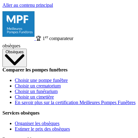
Aller au contenu principal
er
🏆
1
comparateur
obsèques
Obsèques
Comparer les pompes funèbres
Choisir une pompe funèbre
Choisir un crematorium
Choisir un funérarium
Choisir un cimetière
En savoir plus sur la certification Meilleures Pompes Funèbres
Services obsèques
Organiser les obsèques
Estimer le prix des obsèques