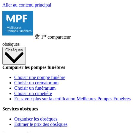
Aller au contenu principal
er
🏆
1
comparateur
obsèques
Obsèques
Comparer les pompes funèbres
Choisir une pompe funèbre
Choisir un crematorium
Choisir un funérarium
Choisir un cimetière
En savoir plus sur la certification Meilleures Pompes Funèbres
Services obsèques
Organiser les obsèques
Estimer le prix des obsèques