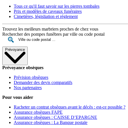
Tous ce qu'il faut savoir sur les pierres tombales
Prix et modèles de caveaux funéraires
Cimetières, législiation et réglement
Trouvez les meilleurs marbriers proches de chez vous
Rechercher des pompes funèbres par ville ou code postal
Prévoyance
Prévoyance obsèques
Prévision obsèques
Demander des devis comparatifs
Nos partenaires
Pour vous aider
Racheter un contrat obsèques avant le décès : est-ce possible ?
Assurance obsèques FAPE
Assurance obsèques : CAISSE D’EPARGNE
Assurance obsèques : La Banque postale