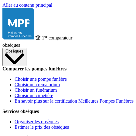
Aller au contenu principal
er
🏆
1
comparateur
obsèques
Obsèques
Comparer les pompes funèbres
Choisir une pompe funèbre
Choisir un crematorium
Choisir un funérarium
Choisir un cimetière
En savoir plus sur la certification Meilleures Pompes Funèbres
Services obsèques
Organiser les obsèques
Estimer le prix des obsèques