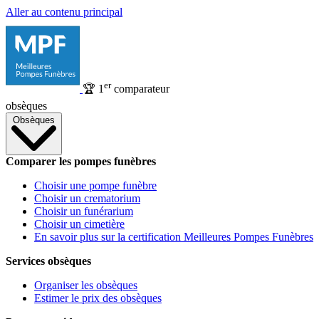
Aller au contenu principal
er
🏆
1
comparateur
obsèques
Obsèques
Comparer les pompes funèbres
Choisir une pompe funèbre
Choisir un crematorium
Choisir un funérarium
Choisir un cimetière
En savoir plus sur la certification Meilleures Pompes Funèbres
Services obsèques
Organiser les obsèques
Estimer le prix des obsèques