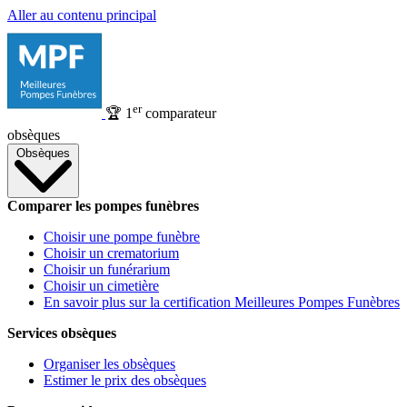
Aller au contenu principal
er
🏆
1
comparateur
obsèques
Obsèques
Comparer les pompes funèbres
Choisir une pompe funèbre
Choisir un crematorium
Choisir un funérarium
Choisir un cimetière
En savoir plus sur la certification Meilleures Pompes Funèbres
Services obsèques
Organiser les obsèques
Estimer le prix des obsèques