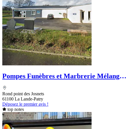
Pompes Funèbres et Marbrerie Mélanger
- PFG
Rond point des Josnets
61100 La Lande-Patry
Déposez le premier avis !
top notes