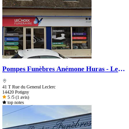
Pompes Funèbres Anémone Huras - Le
Choix Funéraire
41 T Rue du General Leclerc
14420 Potigny
5
/5
(1 avis)
top notes