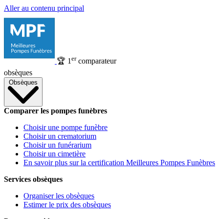
Aller au contenu principal
er
🏆
1
comparateur
obsèques
Obsèques
Comparer les pompes funèbres
Choisir une pompe funèbre
Choisir un crematorium
Choisir un funérarium
Choisir un cimetière
En savoir plus sur la certification Meilleures Pompes Funèbres
Services obsèques
Organiser les obsèques
Estimer le prix des obsèques