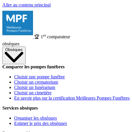
Aller au contenu principal
er
🏆
1
comparateur
obsèques
Obsèques
Comparer les pompes funèbres
Choisir une pompe funèbre
Choisir un crematorium
Choisir un funérarium
Choisir un cimetière
En savoir plus sur la certification Meilleures Pompes Funèbres
Services obsèques
Organiser les obsèques
Estimer le prix des obsèques