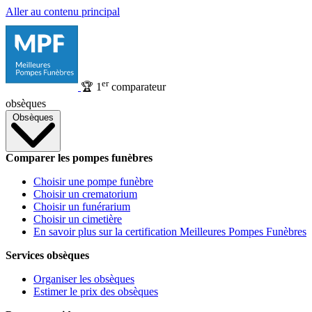
Aller au contenu principal
er
🏆
1
comparateur
obsèques
Obsèques
Comparer les pompes funèbres
Choisir une pompe funèbre
Choisir un crematorium
Choisir un funérarium
Choisir un cimetière
En savoir plus sur la certification Meilleures Pompes Funèbres
Services obsèques
Organiser les obsèques
Estimer le prix des obsèques