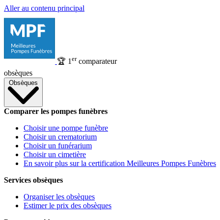
Aller au contenu principal
er
🏆
1
comparateur
obsèques
Obsèques
Comparer les pompes funèbres
Choisir une pompe funèbre
Choisir un crematorium
Choisir un funérarium
Choisir un cimetière
En savoir plus sur la certification Meilleures Pompes Funèbres
Services obsèques
Organiser les obsèques
Estimer le prix des obsèques