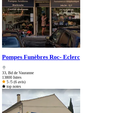
Pompes Funèbres Roc- Eclerc
33, Bd de Vauranne
13800 Istres
5
/5
(6 avis)
top notes