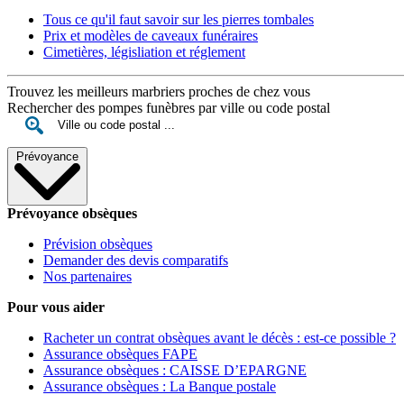
Tous ce qu'il faut savoir sur les pierres tombales
Prix et modèles de caveaux funéraires
Cimetières, législiation et réglement
Trouvez les meilleurs marbriers proches de chez vous
Rechercher des pompes funèbres par ville ou code postal
Prévoyance
Prévoyance obsèques
Prévision obsèques
Demander des devis comparatifs
Nos partenaires
Pour vous aider
Racheter un contrat obsèques avant le décès : est-ce possible ?
Assurance obsèques FAPE
Assurance obsèques : CAISSE D’EPARGNE
Assurance obsèques : La Banque postale