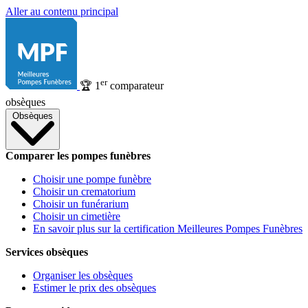
Aller au contenu principal
er
🏆
1
comparateur
obsèques
Obsèques
Comparer les pompes funèbres
Choisir une pompe funèbre
Choisir un crematorium
Choisir un funérarium
Choisir un cimetière
En savoir plus sur la certification Meilleures Pompes Funèbres
Services obsèques
Organiser les obsèques
Estimer le prix des obsèques