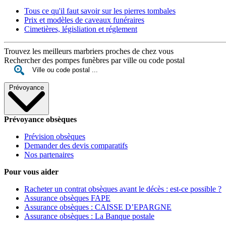
Tous ce qu'il faut savoir sur les pierres tombales
Prix et modèles de caveaux funéraires
Cimetières, législiation et réglement
Trouvez les meilleurs marbriers proches de chez vous
Rechercher des pompes funèbres par ville ou code postal
Prévoyance
Prévoyance obsèques
Prévision obsèques
Demander des devis comparatifs
Nos partenaires
Pour vous aider
Racheter un contrat obsèques avant le décès : est-ce possible ?
Assurance obsèques FAPE
Assurance obsèques : CAISSE D’EPARGNE
Assurance obsèques : La Banque postale