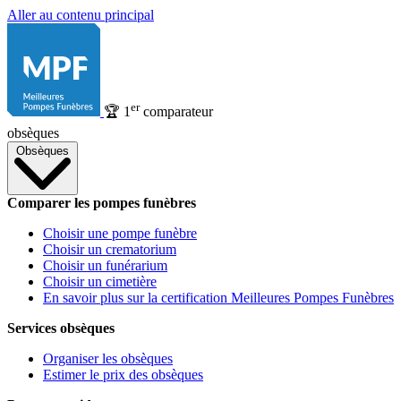
Aller au contenu principal
er
🏆
1
comparateur
obsèques
Obsèques
Comparer les pompes funèbres
Choisir une pompe funèbre
Choisir un crematorium
Choisir un funérarium
Choisir un cimetière
En savoir plus sur la certification Meilleures Pompes Funèbres
Services obsèques
Organiser les obsèques
Estimer le prix des obsèques