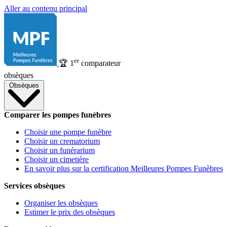
Aller au contenu principal
er
🏆
1
comparateur
obsèques
Obsèques
Comparer les pompes funèbres
Choisir une pompe funèbre
Choisir un crematorium
Choisir un funérarium
Choisir un cimetière
En savoir plus sur la certification Meilleures Pompes Funèbres
Services obsèques
Organiser les obsèques
Estimer le prix des obsèques