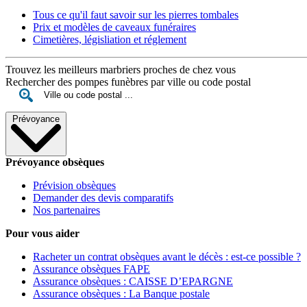
Tous ce qu'il faut savoir sur les pierres tombales
Prix et modèles de caveaux funéraires
Cimetières, législiation et réglement
Trouvez les meilleurs marbriers proches de chez vous
Rechercher des pompes funèbres par ville ou code postal
Prévoyance
Prévoyance obsèques
Prévision obsèques
Demander des devis comparatifs
Nos partenaires
Pour vous aider
Racheter un contrat obsèques avant le décès : est-ce possible ?
Assurance obsèques FAPE
Assurance obsèques : CAISSE D’EPARGNE
Assurance obsèques : La Banque postale