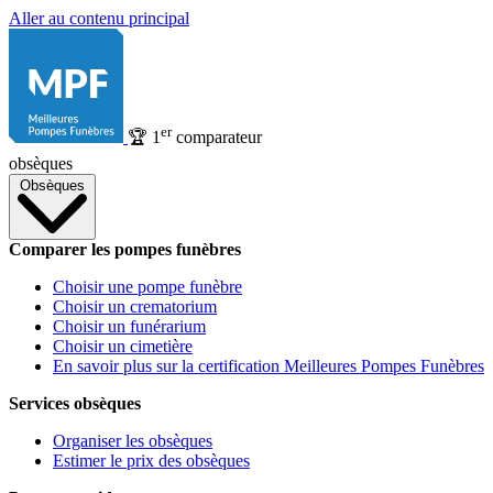
Aller au contenu principal
er
🏆
1
comparateur
obsèques
Obsèques
Comparer les pompes funèbres
Choisir une pompe funèbre
Choisir un crematorium
Choisir un funérarium
Choisir un cimetière
En savoir plus sur la certification Meilleures Pompes Funèbres
Services obsèques
Organiser les obsèques
Estimer le prix des obsèques