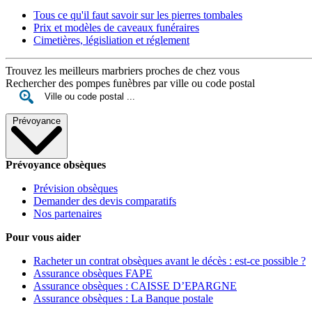
Tous ce qu'il faut savoir sur les pierres tombales
Prix et modèles de caveaux funéraires
Cimetières, législiation et réglement
Trouvez les meilleurs marbriers proches de chez vous
Rechercher des pompes funèbres par ville ou code postal
Prévoyance
Prévoyance obsèques
Prévision obsèques
Demander des devis comparatifs
Nos partenaires
Pour vous aider
Racheter un contrat obsèques avant le décès : est-ce possible ?
Assurance obsèques FAPE
Assurance obsèques : CAISSE D’EPARGNE
Assurance obsèques : La Banque postale