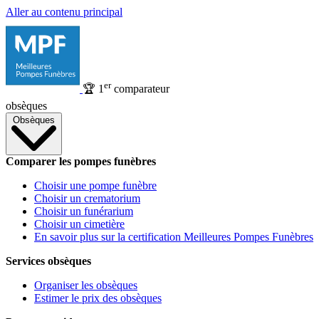
Aller au contenu principal
er
🏆
1
comparateur
obsèques
Obsèques
Comparer les pompes funèbres
Choisir une pompe funèbre
Choisir un crematorium
Choisir un funérarium
Choisir un cimetière
En savoir plus sur la certification Meilleures Pompes Funèbres
Services obsèques
Organiser les obsèques
Estimer le prix des obsèques