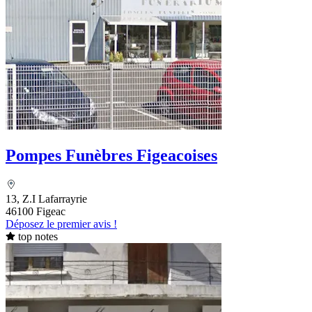
Pompes Funèbres Figeacoises
13, Z.I Lafarrayrie
46100 Figeac
Déposez le premier avis !
top notes