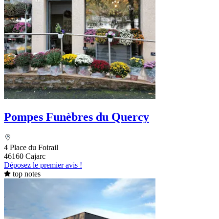
Pompes Funèbres du Quercy
4 Place du Foirail
46160 Cajarc
Déposez le premier avis !
top notes