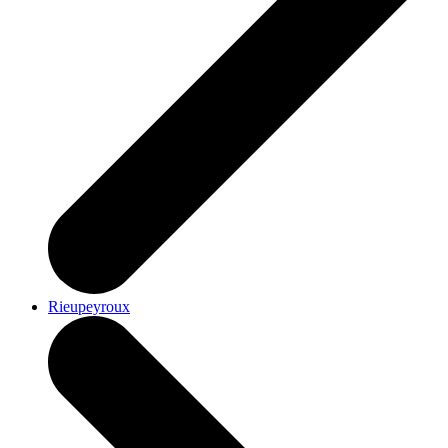
Rieupeyroux