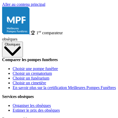
Aller au contenu principal
er
🏆
1
comparateur
obsèques
Obsèques
Comparer les pompes funèbres
Choisir une pompe funèbre
Choisir un crematorium
Choisir un funérarium
Choisir un cimetière
En savoir plus sur la certification Meilleures Pompes Funèbres
Services obsèques
Organiser les obsèques
Estimer le prix des obsèques