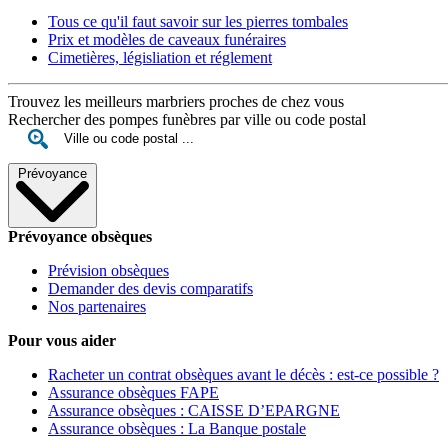
Tous ce qu'il faut savoir sur les pierres tombales
Prix et modèles de caveaux funéraires
Cimetières, législiation et réglement
Trouvez les meilleurs marbriers proches de chez vous
Rechercher des pompes funèbres par ville ou code postal
Prévoyance
Prévoyance obsèques
Prévision obsèques
Demander des devis comparatifs
Nos partenaires
Pour vous aider
Racheter un contrat obsèques avant le décès : est-ce possible ?
Assurance obsèques FAPE
Assurance obsèques : CAISSE D’EPARGNE
Assurance obsèques : La Banque postale