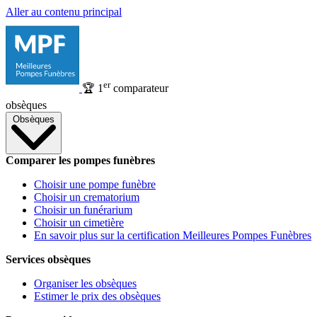
Aller au contenu principal
er
🏆
1
comparateur
obsèques
Obsèques
Comparer les pompes funèbres
Choisir une pompe funèbre
Choisir un crematorium
Choisir un funérarium
Choisir un cimetière
En savoir plus sur la certification Meilleures Pompes Funèbres
Services obsèques
Organiser les obsèques
Estimer le prix des obsèques