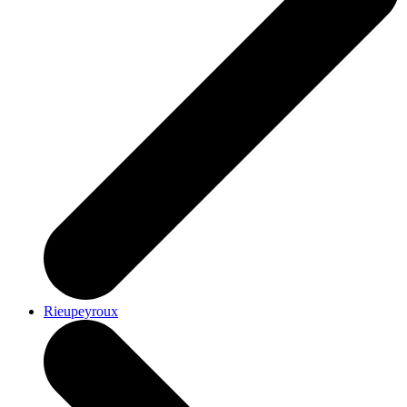
Rieupeyroux