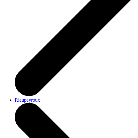
Rieupeyroux