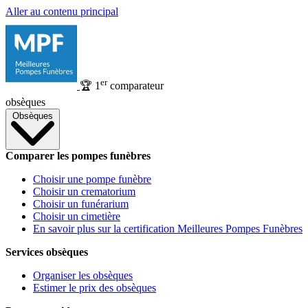
Aller au contenu principal
er
🏆
1
comparateur
obsèques
Obsèques
Comparer les pompes funèbres
Choisir une pompe funèbre
Choisir un crematorium
Choisir un funérarium
Choisir un cimetière
En savoir plus sur la certification Meilleures Pompes Funèbres
Services obsèques
Organiser les obsèques
Estimer le prix des obsèques