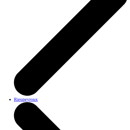
Rieupeyroux