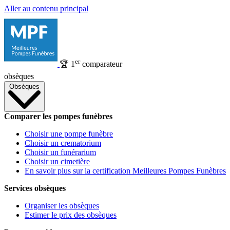
Aller au contenu principal
er
🏆
1
comparateur
obsèques
Obsèques
Comparer les pompes funèbres
Choisir une pompe funèbre
Choisir un crematorium
Choisir un funérarium
Choisir un cimetière
En savoir plus sur la certification Meilleures Pompes Funèbres
Services obsèques
Organiser les obsèques
Estimer le prix des obsèques