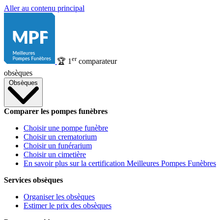
Aller au contenu principal
er
🏆
1
comparateur
obsèques
Obsèques
Comparer les pompes funèbres
Choisir une pompe funèbre
Choisir un crematorium
Choisir un funérarium
Choisir un cimetière
En savoir plus sur la certification Meilleures Pompes Funèbres
Services obsèques
Organiser les obsèques
Estimer le prix des obsèques