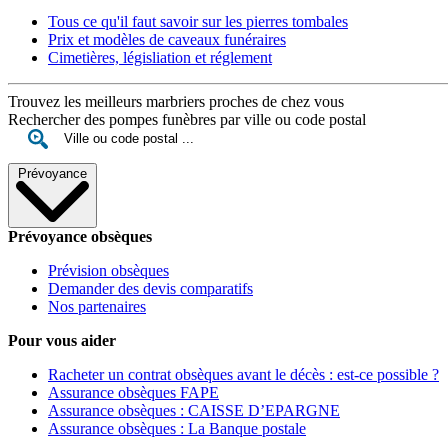
Tous ce qu'il faut savoir sur les pierres tombales
Prix et modèles de caveaux funéraires
Cimetières, législiation et réglement
Trouvez les meilleurs marbriers proches de chez vous
Rechercher des pompes funèbres par ville ou code postal
Prévoyance
Prévoyance obsèques
Prévision obsèques
Demander des devis comparatifs
Nos partenaires
Pour vous aider
Racheter un contrat obsèques avant le décès : est-ce possible ?
Assurance obsèques FAPE
Assurance obsèques : CAISSE D’EPARGNE
Assurance obsèques : La Banque postale