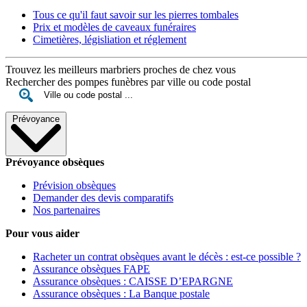
Tous ce qu'il faut savoir sur les pierres tombales
Prix et modèles de caveaux funéraires
Cimetières, législiation et réglement
Trouvez les meilleurs marbriers proches de chez vous
Rechercher des pompes funèbres par ville ou code postal
Prévoyance
Prévoyance obsèques
Prévision obsèques
Demander des devis comparatifs
Nos partenaires
Pour vous aider
Racheter un contrat obsèques avant le décès : est-ce possible ?
Assurance obsèques FAPE
Assurance obsèques : CAISSE D’EPARGNE
Assurance obsèques : La Banque postale