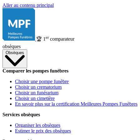
Aller au contenu principal
er
🏆
1
comparateur
obsèques
Obsèques
Comparer les pompes funèbres
Choisir une pompe funèbre
Choisir un crematorium
Choisir un funérarium
Choisir un cimetière
En savoir plus sur la certification Meilleures Pompes Funèbres
Services obsèques
Organiser les obsèques
Estimer le prix des obsèques