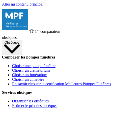
Aller au contenu principal
er
🏆
1
comparateur
obsèques
Obsèques
Comparer les pompes funèbres
Choisir une pompe funèbre
Choisir un crematorium
Choisir un funérarium
Choisir un cimetière
En savoir plus sur la certification Meilleures Pompes Funèbres
Services obsèques
Organiser les obsèques
Estimer le prix des obsèques