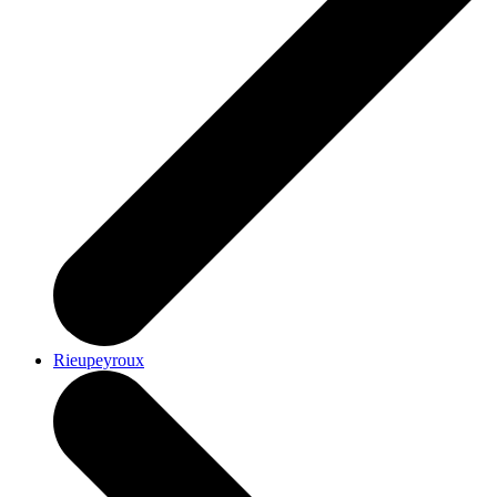
Rieupeyroux