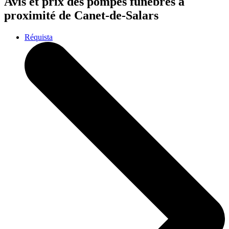
Avis et prix des
pompes funèbres
à
proximité de Canet-de-Salars
Réquista