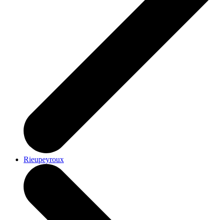
Rieupeyroux