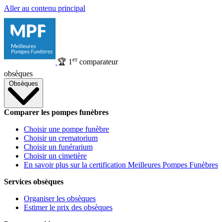
Aller au contenu principal
er
🏆
1
comparateur
obsèques
Obsèques
Comparer les pompes funèbres
Choisir une pompe funèbre
Choisir un crematorium
Choisir un funérarium
Choisir un cimetière
En savoir plus sur la certification Meilleures Pompes Funèbres
Services obsèques
Organiser les obsèques
Estimer le prix des obsèques