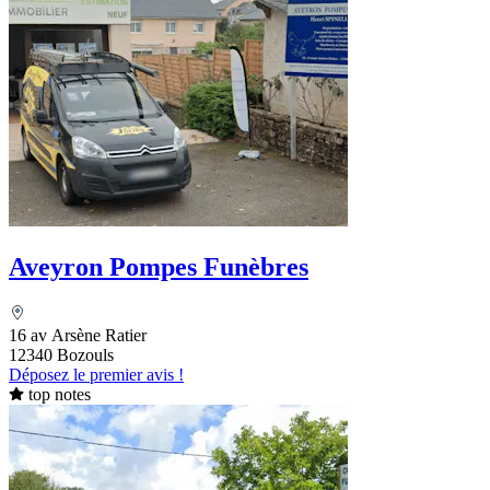
Aveyron Pompes Funèbres
16 av Arsène Ratier
12340 Bozouls
Déposez le premier avis !
top notes