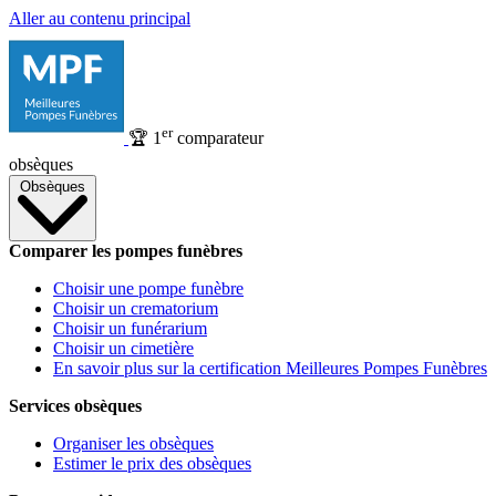
Aller au contenu principal
er
🏆
1
comparateur
obsèques
Obsèques
Comparer les pompes funèbres
Choisir une pompe funèbre
Choisir un crematorium
Choisir un funérarium
Choisir un cimetière
En savoir plus sur la certification Meilleures Pompes Funèbres
Services obsèques
Organiser les obsèques
Estimer le prix des obsèques