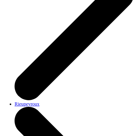
Rieupeyroux