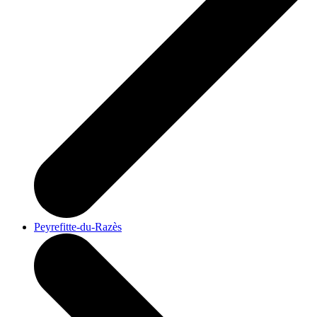
Peyrefitte-du-Razès