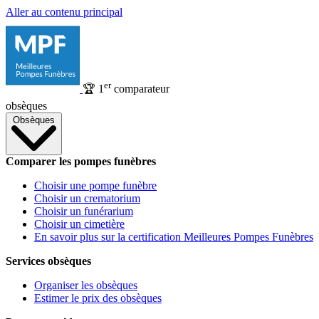
Aller au contenu principal
er
🏆
1
comparateur
obsèques
Obsèques
Comparer les pompes funèbres
Choisir une pompe funèbre
Choisir un crematorium
Choisir un funérarium
Choisir un cimetière
En savoir plus sur la certification Meilleures Pompes Funèbres
Services obsèques
Organiser les obsèques
Estimer le prix des obsèques