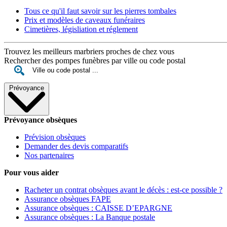
Tous ce qu'il faut savoir sur les pierres tombales
Prix et modèles de caveaux funéraires
Cimetières, législiation et réglement
Trouvez les meilleurs marbriers proches de chez vous
Rechercher des pompes funèbres par ville ou code postal
Prévoyance
Prévoyance obsèques
Prévision obsèques
Demander des devis comparatifs
Nos partenaires
Pour vous aider
Racheter un contrat obsèques avant le décès : est-ce possible ?
Assurance obsèques FAPE
Assurance obsèques : CAISSE D’EPARGNE
Assurance obsèques : La Banque postale