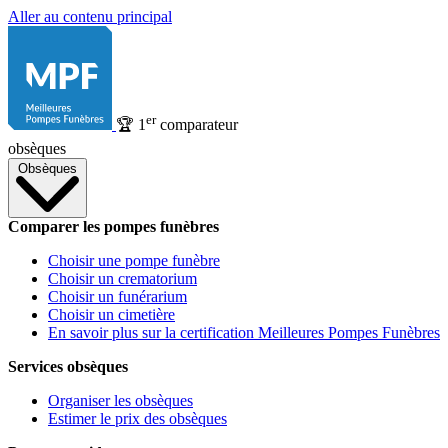
Aller au contenu principal
er
🏆
1
comparateur
obsèques
Obsèques
Comparer les pompes funèbres
Choisir une pompe funèbre
Choisir un crematorium
Choisir un funérarium
Choisir un cimetière
En savoir plus sur la certification Meilleures Pompes Funèbres
Services obsèques
Organiser les obsèques
Estimer le prix des obsèques