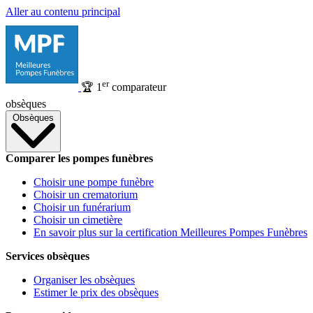
Aller au contenu principal
er
🏆
1
comparateur
obsèques
Obsèques
Comparer les pompes funèbres
Choisir une pompe funèbre
Choisir un crematorium
Choisir un funérarium
Choisir un cimetière
En savoir plus sur la certification Meilleures Pompes Funèbres
Services obsèques
Organiser les obsèques
Estimer le prix des obsèques