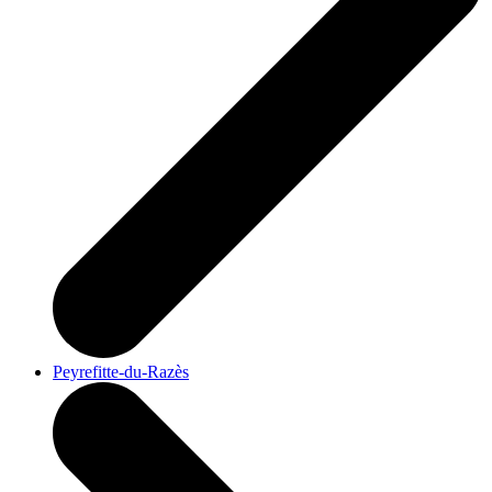
Peyrefitte-du-Razès