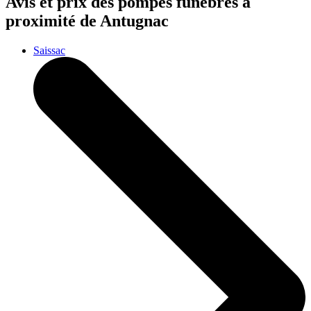
Avis et prix des
pompes funèbres
à
proximité de Antugnac
Saissac