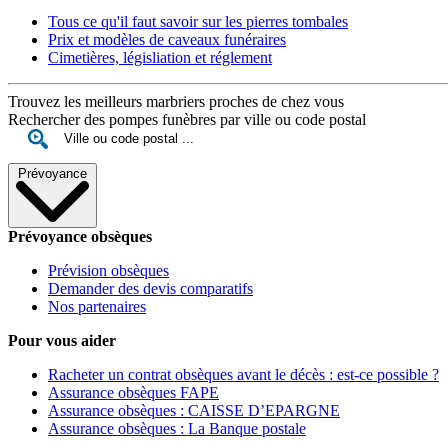
Tous ce qu'il faut savoir sur les pierres tombales
Prix et modèles de caveaux funéraires
Cimetières, législiation et réglement
Trouvez les meilleurs marbriers proches de chez vous
Rechercher des pompes funèbres par ville ou code postal
Prévoyance
Prévoyance obsèques
Prévision obsèques
Demander des devis comparatifs
Nos partenaires
Pour vous aider
Racheter un contrat obsèques avant le décès : est-ce possible ?
Assurance obsèques FAPE
Assurance obsèques : CAISSE D’EPARGNE
Assurance obsèques : La Banque postale