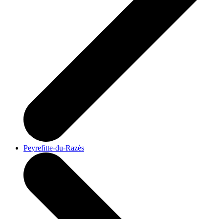
Peyrefitte-du-Razès