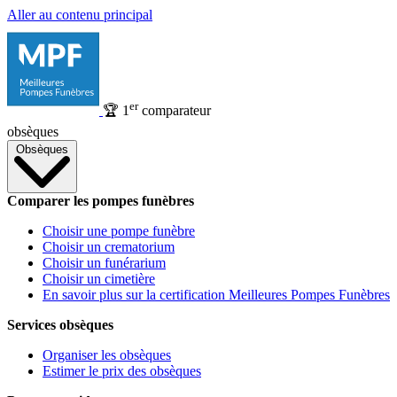
Aller au contenu principal
er
🏆
1
comparateur
obsèques
Obsèques
Comparer les pompes funèbres
Choisir une pompe funèbre
Choisir un crematorium
Choisir un funérarium
Choisir un cimetière
En savoir plus sur la certification Meilleures Pompes Funèbres
Services obsèques
Organiser les obsèques
Estimer le prix des obsèques