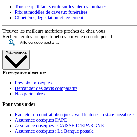
Tous ce qu'il faut savoir sur les pierres tombales
Prix et modèles de caveaux funéraires
Cimetières, législiation et réglement
Trouvez les meilleurs marbriers proches de chez vous
Rechercher des pompes funèbres par ville ou code postal
Prévoyance
Prévoyance obsèques
Prévision obsèques
Demander des devis comparatifs
Nos partenaires
Pour vous aider
Racheter un contrat obsèques avant le décès : est-ce possible ?
Assurance obsèques FAPE
Assurance obsèques : CAISSE D’EPARGNE
Assurance obsèques : La Banque postale