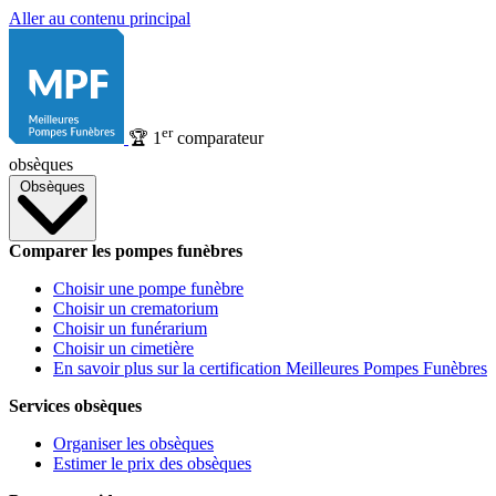
Aller au contenu principal
er
🏆
1
comparateur
obsèques
Obsèques
Comparer les pompes funèbres
Choisir une pompe funèbre
Choisir un crematorium
Choisir un funérarium
Choisir un cimetière
En savoir plus sur la certification Meilleures Pompes Funèbres
Services obsèques
Organiser les obsèques
Estimer le prix des obsèques